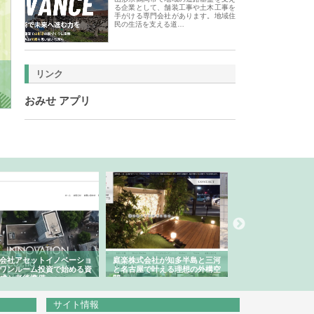
る企業として、舗装工事や土木工事を
手がける専門会社があります。地域住
民の生活を支える道…
リンク
おみせ アプリ
会社アセットイノベーショ
庭楽株式会社が知多半島と三河
株式会社ナツハラが
ワンルーム投資で始める資
と名古屋で叶える理想の外構空
で滋賀の暮らしを支
成と老後準備
間
サイト情報