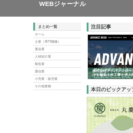
WEBジャーナル
注目記事
まとめ一覧
ホーム
士業（専門職種）
運送業
人材紹介業
製造業
株式会社アドバンスロー
通信業
ける舗装土木工事と求人
小売業・販売業
その他業種
本日のピックアッ