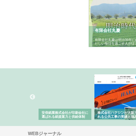
有限会社丸慶
有限会社丸慶は明治36年
だしい毎日を過ごす人がほ
ワインエクスプレスが
安倍紙業株式会社が印刷会社に
株式会社ハクシンが大阪
果物流を支える理由と
選ばれる紙提案力と供給体制
れる公共工事の実績と強
ー待遇
WEBジャーナル