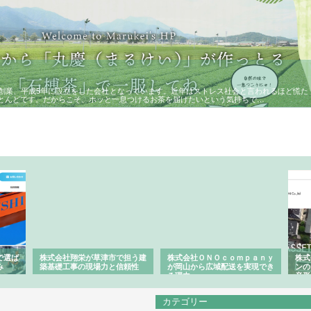
に創業、平成5年に設立をした会社となっています。近年はストレス社会と言われるほど慌た
とんどです。だからこそ、ホッと一息つけるお茶を届けたいという気持ちで…
で選ば
株式会社翔栄が草津市で担う建
株式会社ＯＮＯｃｏｍｐａｎｙ
株式
み
築基礎工事の現場力と信頼性
が岡山から広域配送を実現でき
ンの
る理由
産形
カテゴリー