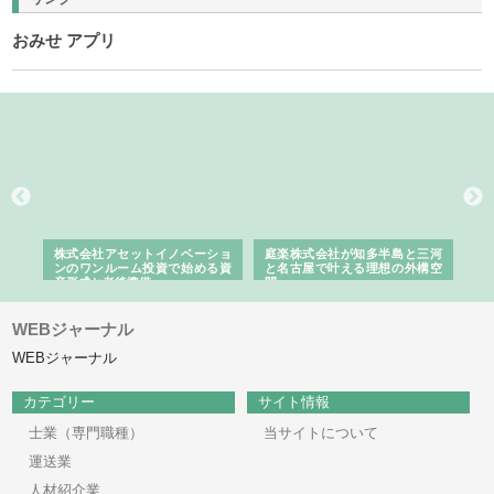
おみせ アプリ
ｎｙ
株式会社アセットイノベーショ
庭楽株式会社が知多半島と三河
株
でき
ンのワンルーム投資で始める資
と名古屋で叶える理想の外構空
で
産形成と老後準備
間
WEBジャーナル
WEBジャーナル
カテゴリー
サイト情報
士業（専門職種）
当サイトについて
運送業
人材紹介業