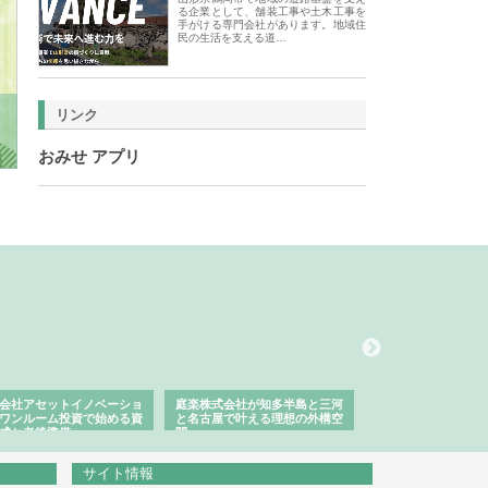
る企業として、舗装工事や土木工事を
手がける専門会社があります。地域住
民の生活を支える道…
リンク
おみせ アプリ
会社アセットイノベーショ
庭楽株式会社が知多半島と三河
株式会社ナツハラが
ワンルーム投資で始める資
と名古屋で叶える理想の外構空
で滋賀の暮らしを支
成と老後準備
間
サイト情報