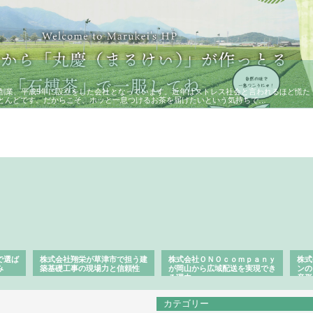
に創業、平成5年に設立をした会社となっています。近年はストレス社会と言われるほど慌た
とんどです。だからこそ、ホッと一息つけるお茶を届けたいという気持ちで…
で選ば
株式会社翔栄が草津市で担う建
株式会社ＯＮＯｃｏｍｐａｎｙ
株式
み
築基礎工事の現場力と信頼性
が岡山から広域配送を実現でき
ンの
る理由
産形
カテゴリー