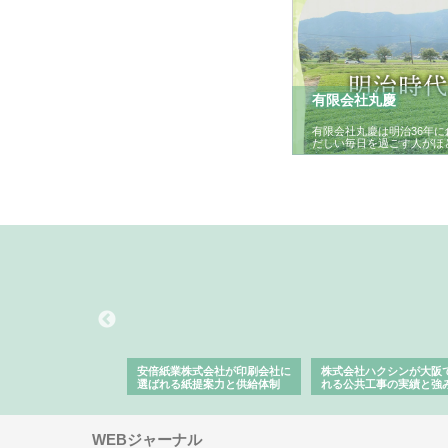
有限会社丸慶
有限会社丸慶は明治36年
だしい毎日を過ごす人がほ
ワインエクスプレスが
安倍紙業株式会社が印刷会社に
株式会社ハクシンが大阪
果物流を支える理由と
選ばれる紙提案力と供給体制
れる公共工事の実績と強
ー待遇
WEBジャーナル