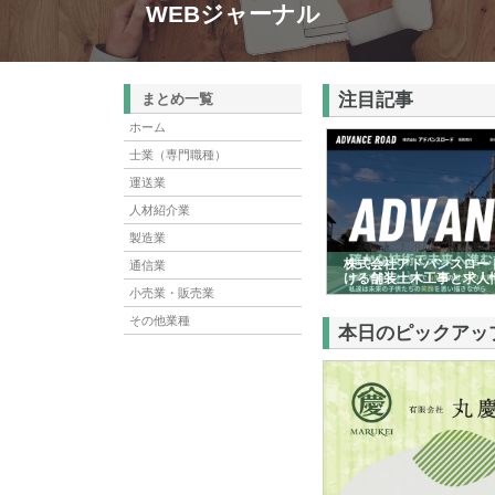
WEBジャーナル
注目記事
まとめ一覧
ホーム
士業（専門職種）
運送業
人材紹介業
製造業
株式会社アドバンスロー
通信業
ける舗装土木工事と求人
小売業・販売業
その他業種
本日のピックアッ